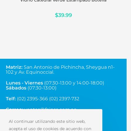
Vidrio Catedral Verde Estampado Botella
$
39.99
Matriz
:
San Antonio de Pichincha, Sheygua n1-
102
y Av. Equinoccial.
Lunes - Viernes
(07:30-13:00 y 14:00-18:00)
Sábados
(07:30-13:00)
Telf:
(02) 2395-366 (02) 2397-732
Correo:
ventas@fainsa.com.ec
Al continuar utilizando este sitio web,
acepta el uso de cookies de acuerdo con