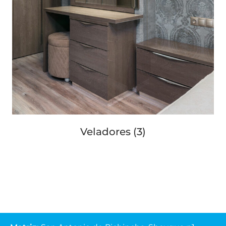
Veladores
(3)
Matriz
:
San Antonio de Pichincha, Sheygua n1-
102
y Av. Equinoccial.
Lunes - Viernes
(07:30-13:00 y 14:00-18:00)
Sábados
(07:30-13:00)