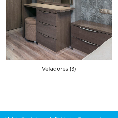
Veladores
(3)
Matriz
:
San Antonio de Pichincha, Sheygua n1-
102
y Av. Equinoccial.
Lunes - Viernes
(07:30-13:00 y 14:00-18:00)
Sábados
(07:30-13:00)