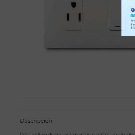
Descripción
Corta el flujo de corriente eléctrica y obtén una fuent