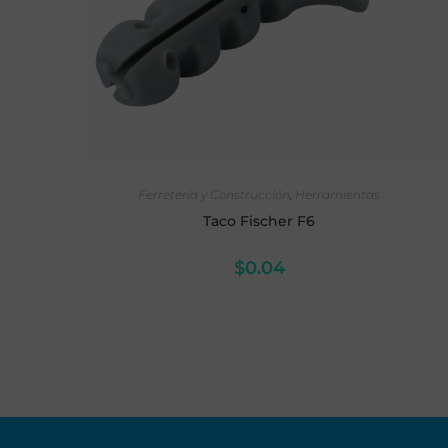
AÑADIR AL CARRITO
Ferretería y Construcción
,
Herramientas
Taco Fischer F6
$
0.04