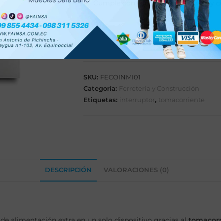
Cumple con todos los estándares y ce
-
+
AÑADIR
SKU:
FECOINMI01
Categoría:
Ferretería y Construcción
Etiquetas:
interruptor
,
tomacorriente
DESCRIPCIÓN
VALORACIONES (0)
e de alimentación extra en un solo dispositivo gracias al
tomacorr