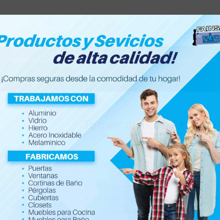
Accesorios de hogar
Electrónica
Ferretería y Con
Tomacorriente + Inter
$
4.50
$
5.75
Tomacorriente + interruptor mixto q
Establece una conexión eléctrica en u
Combina cada función y se adecua a l