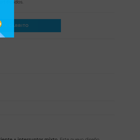
rtificados.
 AL CARRITO
iente + interruptor mixto
. Este nuevo diseño