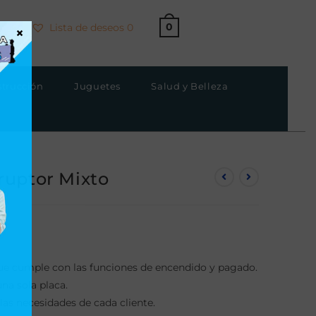
0
Lista de deseos
0
×
strucción
Juguetes
Salud y Belleza
ruptor Mixto
ue cumple con las funciones de encendido y pagado.
na sola placa.
as necesidades de cada cliente.