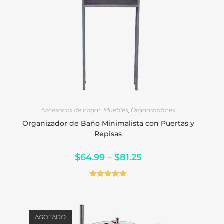
SELECCIONAR OPCIONES
Accesorios de hogar
,
Muebles
,
Organizadores
Organizador de Baño Minimalista con Puertas y
Repisas
$
64.99
–
$
81.25
Valorado en
5.00
de 5
AGOTADO