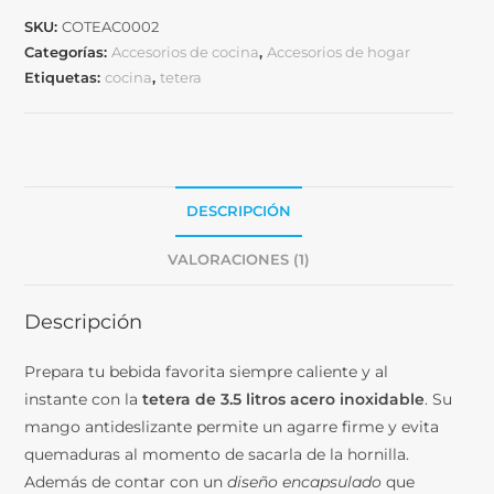
SKU:
COTEAC0002
Categorías:
Accesorios de cocina
,
Accesorios de hogar
Etiquetas:
cocina
,
tetera
DESCRIPCIÓN
VALORACIONES (1)
Descripción
Prepara tu bebida favorita siempre caliente y al
instante con la
tetera de 3.5 litros acero inoxidable
. Su
mango antideslizante permite un agarre firme y evita
quemaduras al momento de sacarla de la hornilla.
Además de contar con un
diseño encapsulado
que