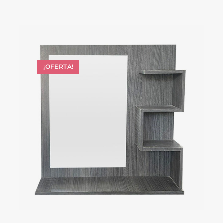
¡OFERTA!
SELECCIONAR OPCIONES
Accesorios de hogar
,
Espejos
,
Muebles