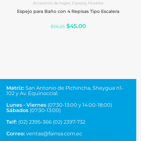
Espejo para Baño con 4 Repisas Tipo Escalera
$
45.00
$
56.25
Matriz
:
San Antonio de Pichincha, Sheygua n1-
102
y Av. Equinoccial.
Lunes - Viernes
(07:30-13:00 y 14:00-18:00)
Sábados
(07:30-13:00)
Telf:
(02) 2395-366 (02) 2397-732
Correo:
ventas@fainsa.com.ec