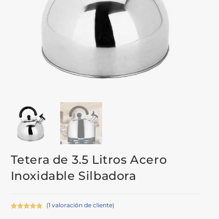
Tetera de 3.5 Litros Acero
Inoxidable Silbadora
(
1
valoración de cliente)
Valorado
1
5.00
sobre