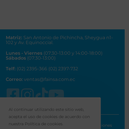
Matriz
:
San Antonio de Pichincha, Sheygua n1-
102
y Av. Equinoccial.
Lunes - Viernes
(07:30-13:00 y 14:00-18:00)
Sábados
(07:30-13:00)
Telf:
(02) 2395-366 (02) 2397-732
Correo:
ventas@fainsa.com.ec
Al continuar utilizando este sitio web,
acepta el uso de cookies de acuerdo con
nuestra Política de cookies.
Políticas de privacidad
Términos y Condiciones