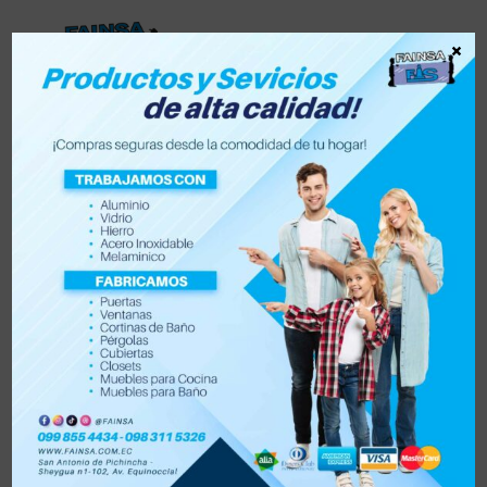
×
Lista de deseos
0
0
Tienda
Accesorios para vehículo y moto
Accesorios de hogar
Electrónica