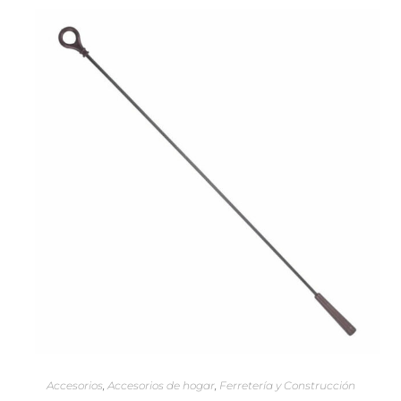
SELECCIONAR OPCIONES
Accesorios
,
Accesorios de hogar
,
Ferretería y Construcción
Bastón para Recorrer Cortinas de 80 Centímetros