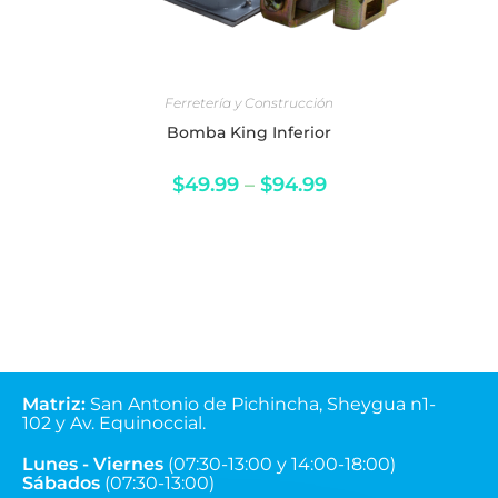
SELECCIONAR OPCIONES
Ferretería y Construcción
Bomba King Inferior
$
49.99
–
$
94.99
Matriz
:
San Antonio de Pichincha, Sheygua n1-
102
y Av. Equinoccial.
Lunes - Viernes
(07:30-13:00 y 14:00-18:00)
Sábados
(07:30-13:00)
Telf:
(02) 2395-366 (02) 2397-732