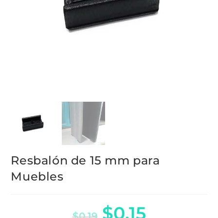
Resbalón de 15 mm para
Muebles
$
0.15
$
0.19