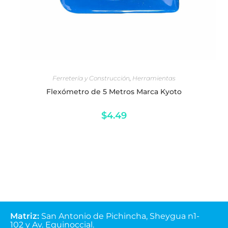
AÑADIR AL CARRITO
Ferretería y Construcción
,
Herramientas
Flexómetro de 5 Metros Marca Kyoto
$
4.49
Matriz
:
San Antonio de Pichincha, Sheygua n1-
102
y Av. Equinoccial.
Lunes - Viernes
(07:30-13:00 y 14:00-18:00)