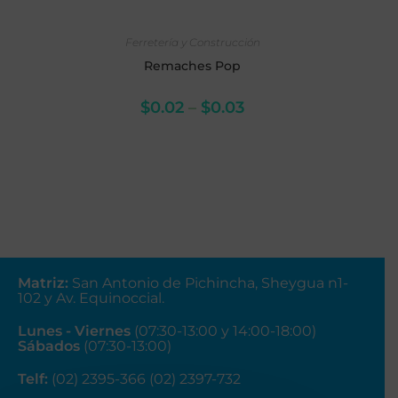
SELECCIONAR OPCIONES
Ferretería y Construcción
Remaches Pop
$
0.02
–
$
0.03
Matriz
:
San Antonio de Pichincha, Sheygua n1-
102
y Av. Equinoccial.
Lunes - Viernes
(07:30-13:00 y 14:00-18:00)
Sábados
(07:30-13:00)
Telf:
(02) 2395-366 (02) 2397-732