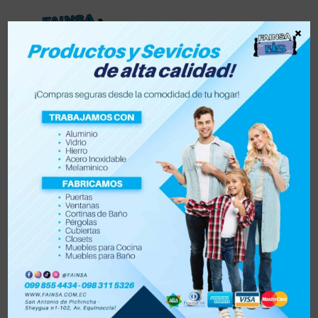
×
Lista de deseos
0
0
Tienda
Accesorios para vehículo y moto
Accesorios de hogar
Electrónica