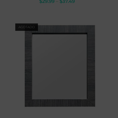
$
29.99
–
$
37.49
AGOTADO