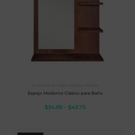
SELECCIONAR OPCIONES
Accesorios de hogar
,
Espejos
,
Muebles
Espejo Moderno Clásico para Baño
$
34.99
–
$
43.75