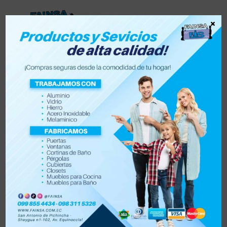
×
Lista de deseos
0
0
Tienda
Accesorios para vehículo y moto
Accesorios de hogar
Electrónica