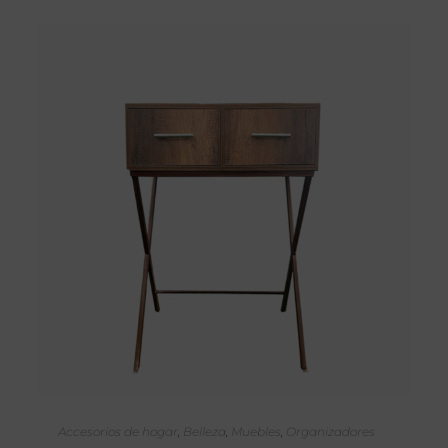
SELECCIONAR OPCIONES
Accesorios de hogar
,
Belleza
,
Muebles
,
Organizadores