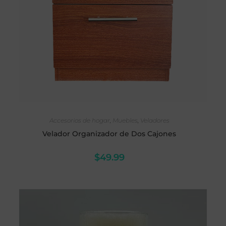
LEER MÁS
Accesorios de hogar
,
Muebles
,
Veladores
Velador Organizador de Dos Cajones
$
49.99