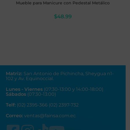
Mueble para Manicure con Pedestal Metálico
$
48.99
Matriz
:
San Antonio de Pichincha, Sheygua n1-
102
y Av. Equinoccial.
Lunes - Viernes
(07:30-13:00 y 14:00-18:00)
Sábados
(07:30-13:00)
Telf:
(02) 2395-366 (02) 2397-732
Correo:
ventas@fainsa.com.ec