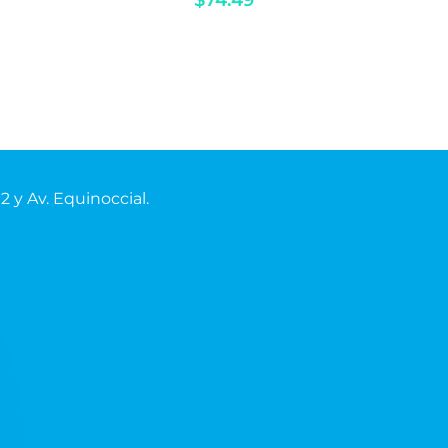
$
74.49
02
y Av. Equinoccial.