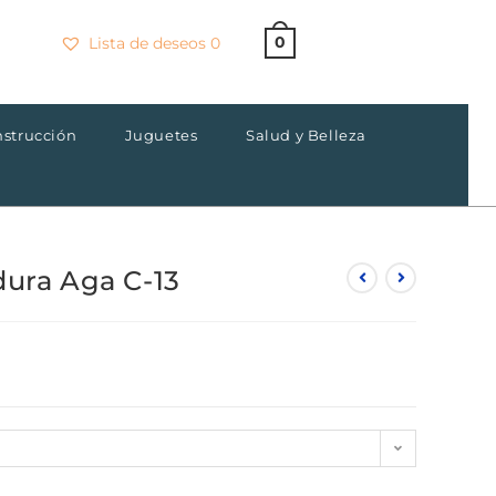
0
Lista de deseos
0
nstrucción
Juguetes
Salud y Belleza
dura Aga C-13