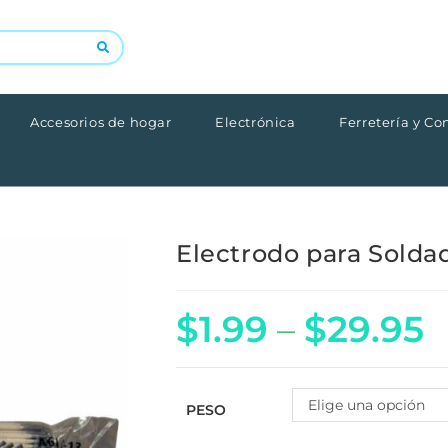
Accesorios de hogar
Electrónica
Ferretería y Co
Electrodo para Solda
$
1.99
–
$
29.95
Elige una opción
PESO