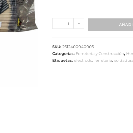
-
+
AÑADI
SKU:
2612400040005
Categorías:
Ferretería y Construcción
,
Her
Etiquetas:
electrodo
,
ferretería
,
soldadur