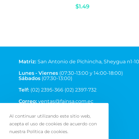
$
1.49
Matriz
:
San Antonio de Pichincha, Sheygua n1-1
Lunes - Viernes
(07:30-13:00 y 14:00-18:00)
Sábados
(07:30-13:00)
Telf:
(02) 2395-366 (02) 2397-732
Correo:
ventas@fainsa.com.ec
Al continuar utilizando este sitio web,
acepta el uso de cookies de acuerdo con
nuestra Política de cookies.