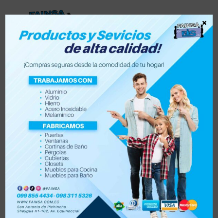
×
Lista de deseos
0
0
Tienda
Accesorios para vehículo y moto
Accesorios de hogar
Electrónica