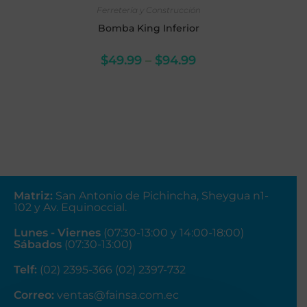
Ferretería y Construcción
Bomba King Inferior
$
49.99
–
$
94.99
Matriz
:
San Antonio de Pichincha, Sheygua n1-
102
y Av. Equinoccial.
Lunes - Viernes
(07:30-13:00 y 14:00-18:00)
Sábados
(07:30-13:00)
Telf:
(02) 2395-366 (02) 2397-732
Correo:
ventas@fainsa.com.ec