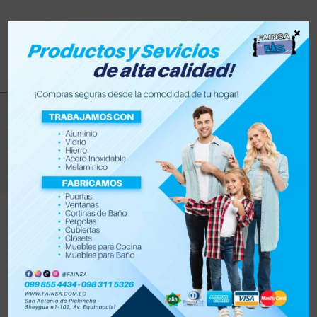
×
ventana
>
Productos
>
ventana
Filtrar
Orden por defecto