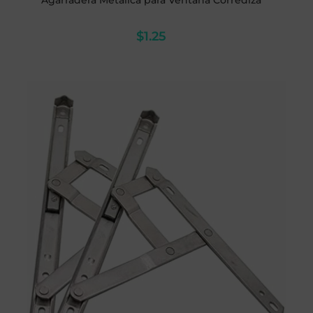
Agarradera Metálica para Ventana Corrediza
$
1.25