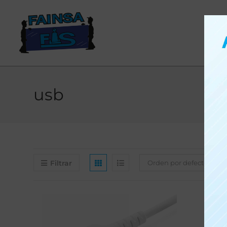
usb
Filtrar
Orden por defecto