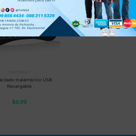
AÑADIR AL CARRITO
Electrónica
Teclado Inalámbrico USB
Recargable
$
6.99