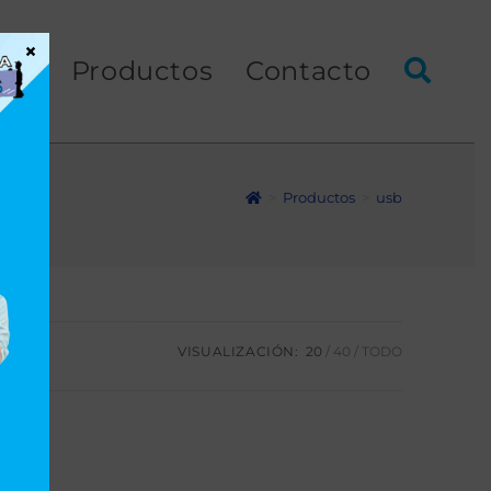
×
ios
Productos
Contacto
>
Productos
>
usb
VISUALIZACIÓN:
20
40
TODO