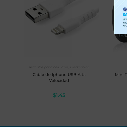
AÑADIR AL CARRITO
Artículos para celulares
,
Electrónica
Cable de Iphone USB Alta
Mini 
Velocidad
$
1.45