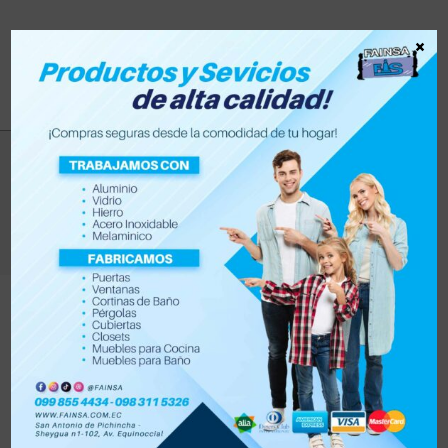
×
tanque
>
Productos
>
tanque
Filtrar
Orden por defecto