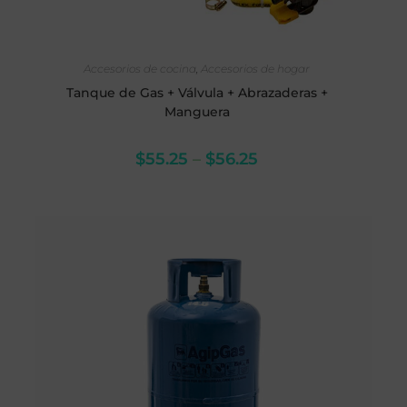
SELECCIONAR OPCIONES
Accesorios de cocina
,
Accesorios de hogar
Tanque de Gas + Válvula + Abrazaderas +
Manguera
$
55.25
–
$
56.25