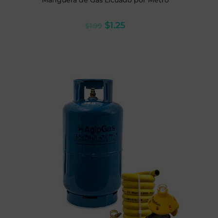
Manguera de Gas Licuado por Metro
$
1.25
$
1.99