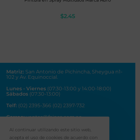
Pintura en Spray Multiusos Marca Abro
$
2.45
Matriz
:
San Antonio de Pichincha, Sheygua n1-
102
y Av. Equinoccial.
Lunes - Viernes
(07:30-13:00 y 14:00-18:00)
Sábados
(07:30-13:00)
Telf:
(02) 2395-366 (02) 2397-732
Correo:
ventas@fainsa.com.ec
Al continuar utilizando este sitio web,
acepta el uso de cookies de acuerdo con