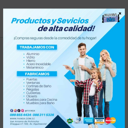
×
spray
>
Productos
>
spray
Filtrar
Orden por defecto