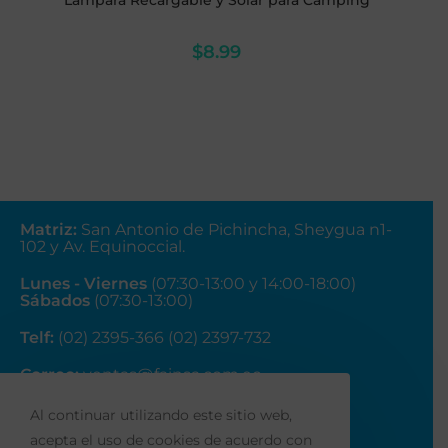
Lámpara Recargable y Solar para Camping
$
8.99
Matriz
:
San Antonio de Pichincha, Sheygua n1-
102
y Av. Equinoccial.
Lunes - Viernes
(07:30-13:00 y 14:00-18:00)
Sábados
(07:30-13:00)
Telf:
(02) 2395-366 (02) 2397-732
Correo:
ventas@fainsa.com.ec
Al continuar utilizando este sitio web,
acepta el uso de cookies de acuerdo con