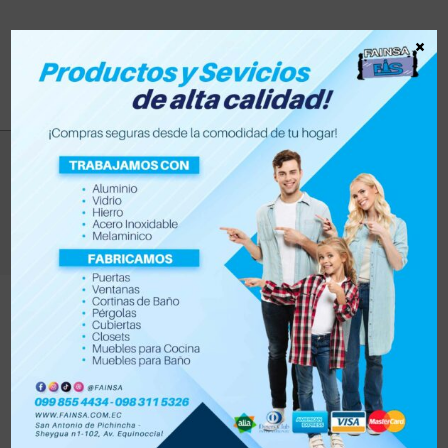
×
solar
>
Productos
>
solar
Filtrar
Orden por defecto