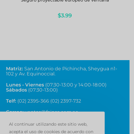
Seguro proyectable europeo de ventana
$
3.99
Matriz
:
San Antonio de Pichincha, Sheygua n1-
102
y Av. Equinoccial.
Lunes - Viernes
(07:30-13:00 y 14:00-18:00)
Sábados
(07:30-13:00)
Telf:
(02) 2395-366 (02) 2397-732
Correo:
ventas@fainsa.com.ec
Al continuar utilizando este sitio web,
acepta el uso de cookies de acuerdo con