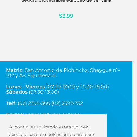
Seguro proyectable europeo de ventana
$
3.99
Matriz
:
San Antonio de Pichincha, Sheygua n1-
102
y Av. Equinoccial.
Lunes - Viernes
(07:30-13:00 y 14:00-18:00)
Sábados
(07:30-13:00)
Telf:
(02) 2395-366 (02) 2397-732
Correo:
ventas@fainsa.com.ec
Al continuar utilizando este sitio web,
acepta el uso de cookies de acuerdo con