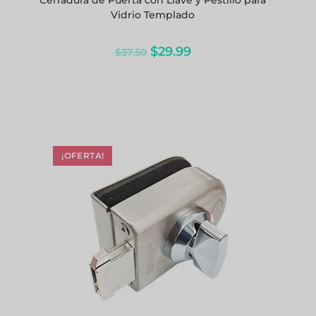
Cerradura de Puerta con Llave y Pestillo para
Vidrio Templado
$
29.99
$
37.50
¡OFERTA!