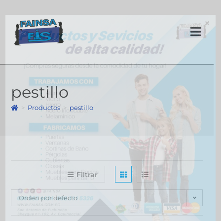
×
pestillo
>
Productos
>
pestillo
Filtrar
Orden por defecto