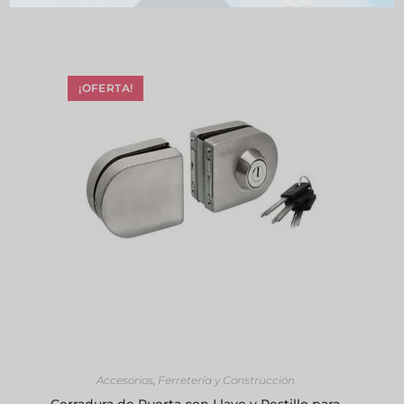
¡OFERTA!
AÑADIR AL CARRITO
Accesorios
,
Ferretería y Construcción