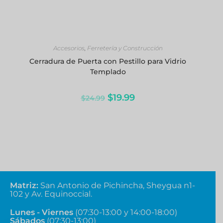
AÑADIR AL CARRITO
Accesorios
,
Ferretería y Construcción
Cerradura de Puerta con Pestillo para Vidrio
Templado
$
19.99
$
24.99
Matriz
:
San Antonio de Pichincha, Sheygua n1-
102
y Av. Equinoccial.
Lunes - Viernes
(07:30-13:00 y 14:00-18:00)
Sábados
(07:30-13:00)