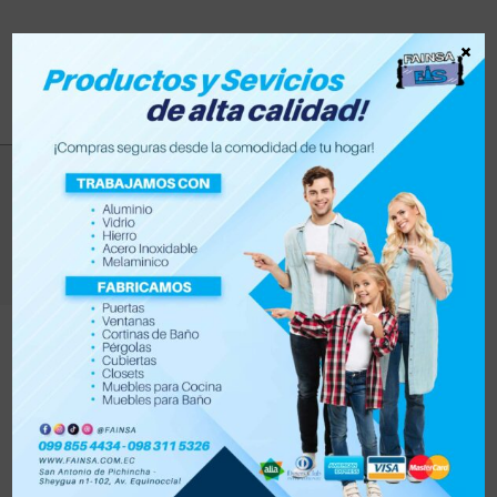
×
percusión
>
Productos
>
percusión
Filtrar
Orden por defecto