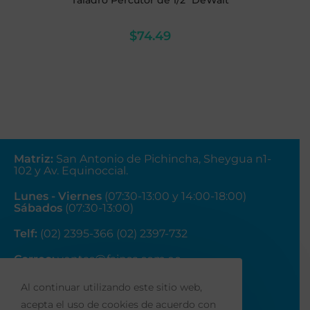
Taladro Percutor de 1/2" DeWalt
$
74.49
Matriz
:
San Antonio de Pichincha, Sheygua n1-
102
y Av. Equinoccial.
Lunes - Viernes
(07:30-13:00 y 14:00-18:00)
Sábados
(07:30-13:00)
Telf:
(02) 2395-366 (02) 2397-732
Correo:
ventas@fainsa.com.ec
Al continuar utilizando este sitio web,
acepta el uso de cookies de acuerdo con