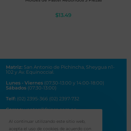
Moldes de Pastel Redondos 3 Piezas
$
13.49
Matriz
:
San Antonio de Pichincha, Sheygua n1-
102
y Av. Equinoccial.
Lunes - Viernes
(07:30-13:00 y 14:00-18:00)
Sábados
(07:30-13:00)
Telf:
(02) 2395-366 (02) 2397-732
Correo:
ventas@fainsa.com.ec
Al continuar utilizando este sitio web,
acepta el uso de cookies de acuerdo con