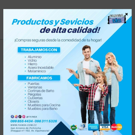
×
pastelería
>
Productos
>
pastelería
Filtrar
Orden por defecto