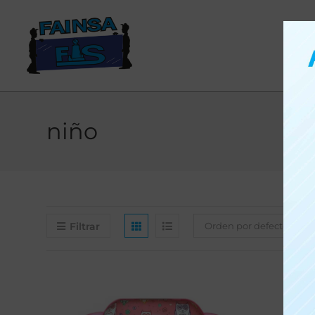
niño
Filtrar
Orden por defecto