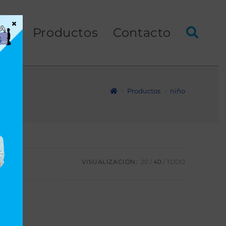
×
ios
Productos
Contacto
>
Productos
>
niño
VISUALIZACIÓN:
20
40
TODO