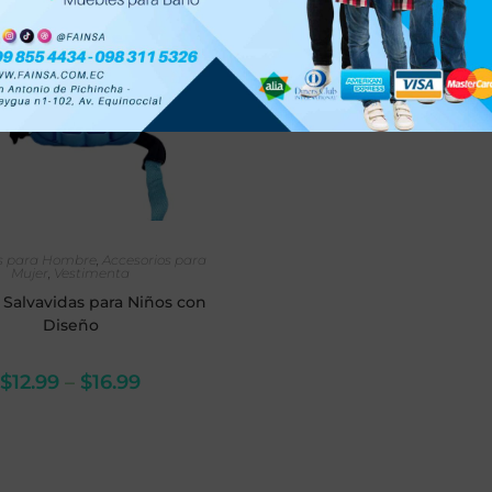
LECCIONAR OPCIONES
os para Hombre
,
Accesorios para
Mujer
,
Vestimenta
 Salvavidas para Niños con
Diseño
$
12.99
–
$
16.99