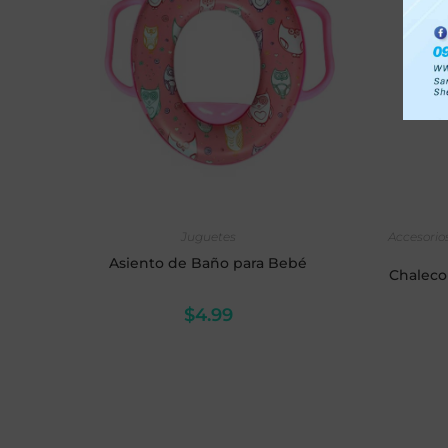
AÑADIR AL CARRITO
SE
Juguetes
Accesori
Asiento de Baño para Bebé
Chaleco
$
4.99