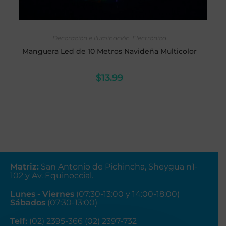
AÑADIR AL CARRITO
Decoración e iluminación
,
Electrónica
Manguera Led de 10 Metros Navideña Multicolor
$
13.99
Matriz
:
San Antonio de Pichincha, Sheygua n1-
102
y Av. Equinoccial.
Lunes - Viernes
(07:30-13:00 y 14:00-18:00)
Sábados
(07:30-13:00)
Telf:
(02) 2395-366 (02) 2397-732