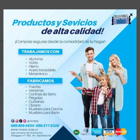
×
melamina
>
Productos
>
melamina
Filtrar
Orden por defecto