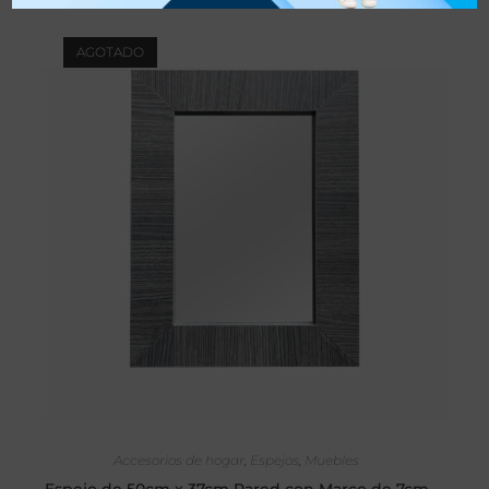
AGOTADO
SELECCIONAR OPCIONES
Accesorios de hogar
,
Espejos
,
Muebles