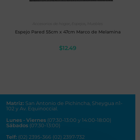
SELECCIONAR OPCIONES
Accesorios de hogar
,
Espejos
,
Muebles
Espejo Pared 55cm x 47cm Marco de Melamina
$
12.49
Matriz
:
San Antonio de Pichincha, Sheygua n1-
102
y Av. Equinoccial.
Lunes - Viernes
(07:30-13:00 y 14:00-18:00)
Sábados
(07:30-13:00)
Telf:
(02) 2395-366 (02) 2397-732