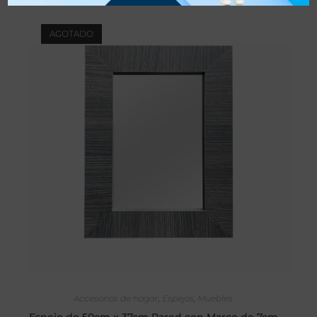
AGOTADO
SELECCIONAR OPCIONES
Accesorios de hogar
,
Espejos
,
Muebles