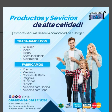
×
marco
>
Productos
>
marco
Filtrar
Orden por defecto