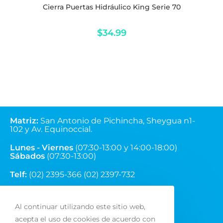
Cierra Puertas Hidráulico King Serie 70
$
34.99
Matriz
:
San Antonio de Pichincha, Sheygua n1-
102
y Av. Equinoccial.
Lunes - Viernes
(07:30-13:00 y 14:00-18:00)
Sábados
(07:30-13:00)
Telf:
(02) 2395-366 (02) 2397-732
Correo:
ventas@fainsa.com.ec
Al continuar utilizando este sitio web,
acepta el uso de cookies de acuerdo con