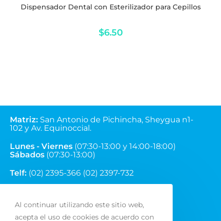
Dispensador Dental con Esterilizador para Cepillos
$
6.50
Matriz
:
San Antonio de Pichincha, Sheygua n1-
102
y Av. Equinoccial.
Lunes - Viernes
(07:30-13:00 y 14:00-18:00)
Sábados
(07:30-13:00)
Telf:
(02) 2395-366 (02) 2397-732
Correo:
ventas@fainsa.com.ec
Al continuar utilizando este sitio web,
acepta el uso de cookies de acuerdo con