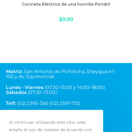
Cocineta Eléctrica de una hornilla Portátil
$
9.99
Matriz
:
San Antonio de Pichincha, Sheygua n1-
102
y Av. Equinoccial.
Lunes - Viernes
(07:30-13:00 y 14:00-18:00)
Sábados
(07:30-13:00)
Telf:
(02) 2395-366 (02) 2397-732
Correo:
ventas@fainsa.com.ec
Al continuar utilizando este sitio web,
acepta el uso de cookies de acuerdo con