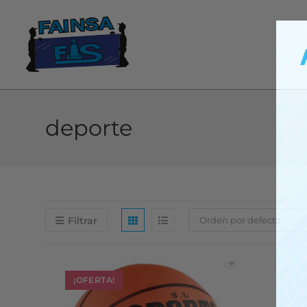
deporte
Filtrar
Orden por defecto
¡OFERTA!