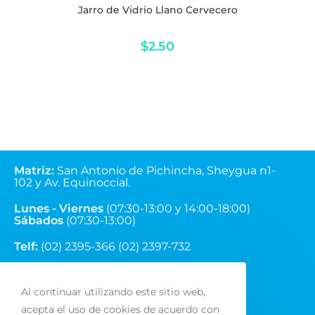
Jarro de Vidrio Llano Cervecero
$
2.50
Matriz
:
San Antonio de Pichincha, Sheygua n1-
102
y Av. Equinoccial.
Lunes - Viernes
(07:30-13:00 y 14:00-18:00)
Sábados
(07:30-13:00)
Telf:
(02) 2395-366 (02) 2397-732
Correo:
ventas@fainsa.com.ec
Al continuar utilizando este sitio web,
acepta el uso de cookies de acuerdo con