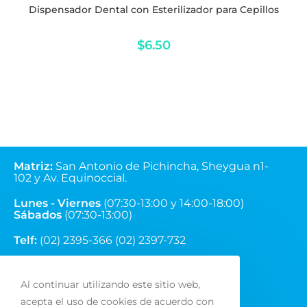
Dispensador Dental con Esterilizador para Cepillos
$
6.50
Matriz
:
San Antonio de Pichincha, Sheygua n1-
102
y Av. Equinoccial.
Lunes - Viernes
(07:30-13:00 y 14:00-18:00)
Sábados
(07:30-13:00)
Telf:
(02) 2395-366 (02) 2397-732
Correo:
ventas@fainsa.com.ec
Al continuar utilizando este sitio web,
acepta el uso de cookies de acuerdo con