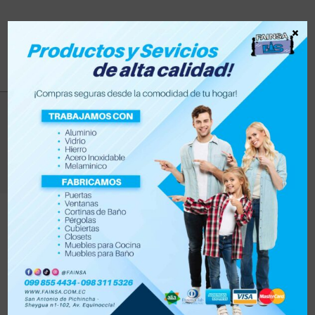
×
cartas
>
Productos
>
cartas
Filtrar
Orden por defecto