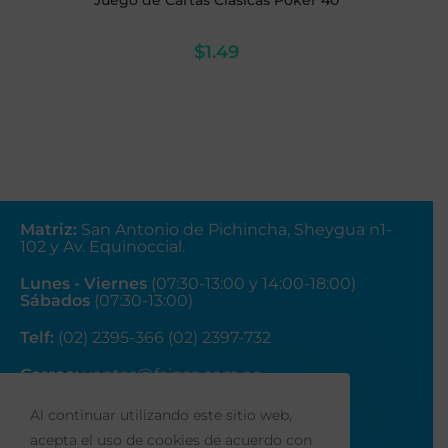
Juego de Cartas Clásicas Póker 40
$
1.49
Matriz
:
San Antonio de Pichincha, Sheygua n1-
102
y Av. Equinoccial.
Lunes - Viernes
(07:30-13:00 y 14:00-18:00)
Sábados
(07:30-13:00)
Telf:
(02) 2395-366 (02) 2397-732
Correo:
ventas@fainsa.com.ec
Al continuar utilizando este sitio web,
acepta el uso de cookies de acuerdo con