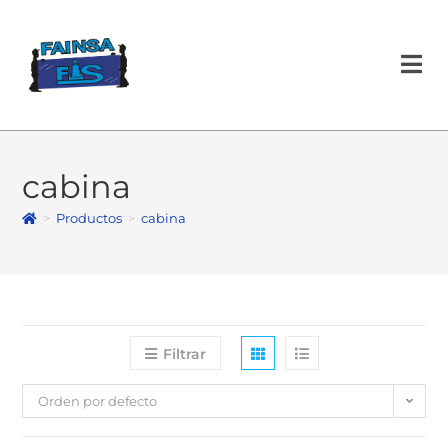
cabina
>
Productos
>
cabina
Filtrar
Orden por defecto