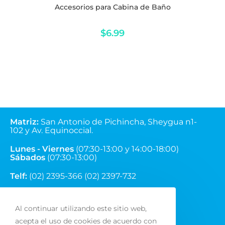
Accesorios para Cabina de Baño
$
6.99
Matriz
:
San Antonio de Pichincha, Sheygua n1-
102
y Av. Equinoccial.
Lunes - Viernes
(07:30-13:00 y 14:00-18:00)
Sábados
(07:30-13:00)
Telf:
(02) 2395-366 (02) 2397-732
Correo:
ventas@fainsa.com.ec
Al continuar utilizando este sitio web,
acepta el uso de cookies de acuerdo con