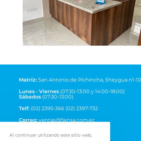
Matriz
:
San Antonio de Pichincha, Sheygua n1-1
Lunes - Viernes
(07:30-13:00 y 14:00-18:00)
Sábados
(07:30-13:00)
Telf:
(02) 2395-366 (02) 2397-732
Correo:
ventas@fainsa.com.ec
Al continuar utilizando este sitio web,