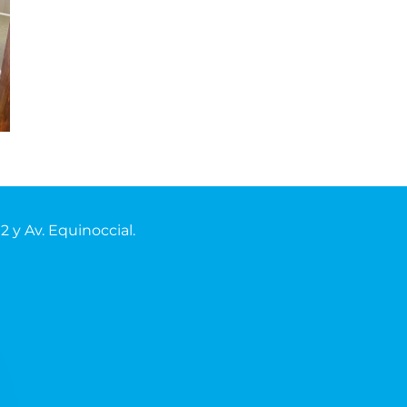
02
y Av. Equinoccial.