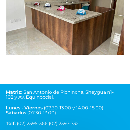
Matriz
:
San Antonio de Pichincha, Sheygua n1-
102
y Av. Equinoccial.
Lunes - Viernes
(07:30-13:00 y 14:00-18:00)
Sábados
(07:30-13:00)
Telf:
(02) 2395-366 (02) 2397-732