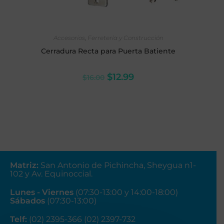
AÑADIR AL CARRITO
Accesorios
,
Ferretería y Construcción
Cerradura Recta para Puerta Batiente
$
12.99
$
16.00
Matriz
:
San Antonio de Pichincha, Sheygua n1-
102
y Av. Equinoccial.
Lunes - Viernes
(07:30-13:00 y 14:00-18:00)
Sábados
(07:30-13:00)
Telf:
(02) 2395-366 (02) 2397-732