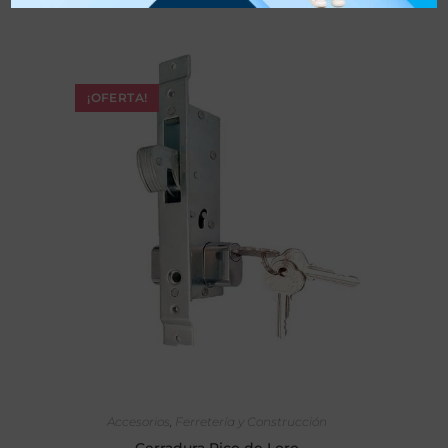
¡OFERTA!
SELECCIONAR OPCIONES
Accesorios
,
Ferretería y Construcción