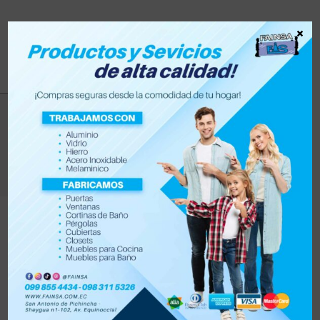
×
pico de loro
>
Productos
>
pico de loro
Filtrar
Orden por defecto