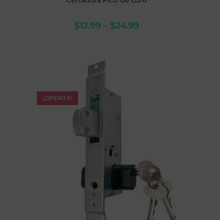
Cerradura Pico de Loro
$
12.99
–
$
24.99
¡OFERTA!