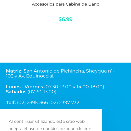
Accesorios para Cabina de Baño
$
6.99
Matriz
:
San Antonio de Pichincha, Sheygua n1-
102
y Av. Equinoccial.
Lunes - Viernes
(07:30-13:00 y 14:00-18:00)
Sábados
(07:30-13:00)
Telf:
(02) 2395-366 (02) 2397-732
Correo:
ventas@fainsa.com.ec
Al continuar utilizando este sitio web,
acepta el uso de cookies de acuerdo con